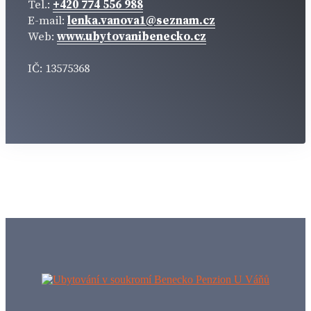
Tel.:
+420 774 556 988
E-mail:
lenka.vanova1@seznam.cz
Web:
www.ubytovanibenecko.cz
IČ: 13575368