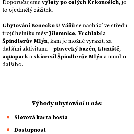
Doporučujeme
výlety po celých Krkonoších
, je
to ojedinělý zážitek.
Ubytování Benecko U Váňů
se nachází ve středu
trojúhelníku měst
Jilemnice
,
Vrchlabí
a
Špindlerův Mlýn
, kam je možné vyrazit, za
dalšími aktivitami –
plavecký bazén
,
kluziště
,
aquapark
a
skiareál Špindlerův Mlýn
a mnoho
dalšího.
Výhody ubytování u nás:
Slevová karta hosta
Dostupnost