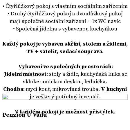
• Čtyřlůžkový pokoj s vlastním sociálním zařízením
• Druhý čtyřlůžkový pokoj a dvoulůžkový pokoj
mají společné sociální zařízení + 1x WC navíc
• Společná jídelna s vybavenou kuchyňkou
Každý pokoj je vybaven skříní, stolem a židlemi,
TV + satelit, sedací souprava.
Vybavení ve společných prostorách:
Jídelní místnost:
stoly a židle, kuchyňská linka se
sklokeramickou deskou, lednička.
Chodba:
mycí kout, mikrovlnná trouba.
V kuchyni
je veškerý potřebný inventář.
V každém pokoji je možnost přistýlek.
Penzion U Váňů