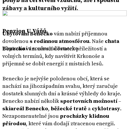
pohyb na čerstvém vzduchu, ale i spoustu
zábavy a kulturního vyžití.
Penzion U Váňů
Ubytování Benecko
vám nabízí příjemnou
dovolenou
s rodinnou atmosférou
. Naše
chata
Ubytování v soukromí Benecko
Benecko
vám zaručí dostatek příležitostí a
volných termínů, kdy navštívit Krkonoše a
příjemně se dobít energií z místních lesů.
Benecko je nejvýše položenou obcí, která se
nachází na jihozápadním svahu, který zaručuje
dostatek slunných dní a krásné výhledy do kraje.
Benecko nabízí několik
sportovních možností
–
skiareál Benecko
,
běžecké tratě
a
cyklotrasy
.
Nezapomenutelné jsou
procházky klidnou
přírodou
, které vám dodají ztracenou energii.