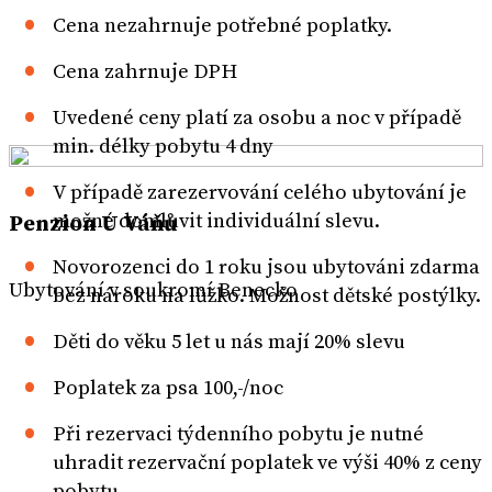
Cena nezahrnuje potřebné poplatky.
Cena zahrnuje DPH
Uvedené ceny platí za osobu a noc v případě
min. délky pobytu 4 dny
V případě zarezervování celého ubytování je
možné domluvit individuální slevu.
Penzion U Váňů
Novorozenci do 1 roku jsou ubytováni zdarma
Ubytování v soukromí Benecko
bez nároku na lůžko. Možnost dětské postýlky.
Děti do věku 5 let u nás mají 20% slevu
Poplatek za psa 100,-/noc
Při rezervaci týdenního pobytu je nutné
uhradit rezervační poplatek ve výši 40% z ceny
pobytu